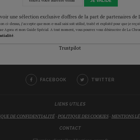
JE VALIDE
voir une sélection exclusive d'offres de la part de partenaires d
on ci-dessus, j’accepte que mon e-mail saisi soit utilisé, traité et exploité pour que je reço
ue Agora et mon Guide Spécial. A tout moment, vous pourrez vous désinscrire de La Chro
ntialité
.
Trustpilot
FACEBOOK
TWITTER
LIENS UTILES
IQUE DE CONFIDENTIALITÉ
-
POLITIQUE DES COOKIES
-
MENTIONS LÉ
CONTACT