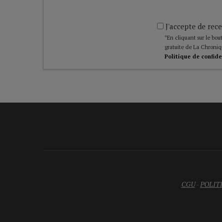
J'accepte de rece
*En cliquant sur le bout
gratuite de La Chroniq
Politique de confide
CGU
-
POLIT