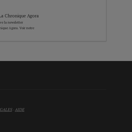
e La Chronique Agora
ive la newsletter
nique Agora. Voir notre
GALES
-
AIDE