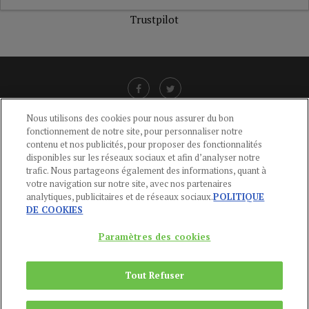
Trustpilot
Nous utilisons des cookies pour nous assurer du bon
fonctionnement de notre site, pour personnaliser notre
LIENS UTILES
contenu et nos publicités, pour proposer des fonctionnalités
disponibles sur les réseaux sociaux et afin d’analyser notre
CGU
-
POLITIQUE DE CONFIDENTIALITÉ
-
POLITIQUE DES COOKIES
-
trafic. Nous partageons également des informations, quant à
MENTIONS LÉGALES
-
AIDE
votre navigation sur notre site, avec nos partenaires
analytiques, publicitaires et de réseaux sociaux.
POLITIQUE
CONTACT
DE COOKIES
service-clients@publications-agora.fr
01 44 59 91 11
Paramètres des cookies
Du Lundi au Vendredi, 9h-13h et 14h-17h
136 Rue Saint-Denis 75002 PARIS
Tout Refuser
Copyright © 2024
Publications Agora