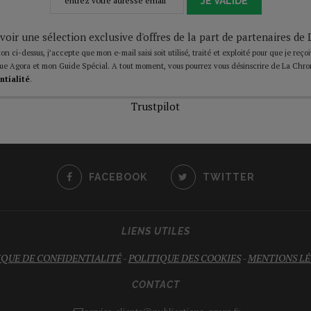
JE VALIDE
voir une sélection exclusive d'offres de la part de partenaires d
on ci-dessus, j’accepte que mon e-mail saisi soit utilisé, traité et exploité pour que je reço
ue Agora et mon Guide Spécial. A tout moment, vous pourrez vous désinscrire de La Chro
ntialité
.
Trustpilot
FACEBOOK
TWITTER
LIENS UTILES
IQUE DE CONFIDENTIALITÉ
-
POLITIQUE DES COOKIES
-
MENTIONS LÉ
CONTACT