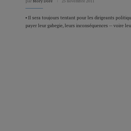
par
Mory Doré
25 novembre 2011
▪ Il sera toujours tentant pour les dirigeants poli
payer leur gabegie, leurs inconséquences — voire le