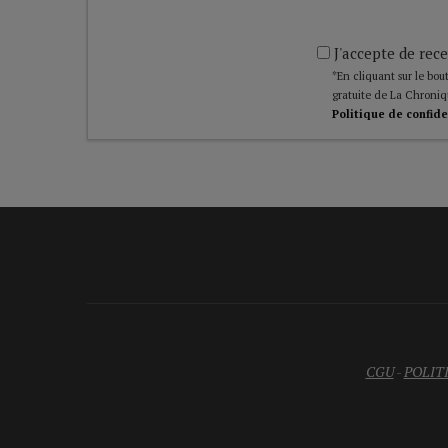
J'accepte de rece
*En cliquant sur le bout
gratuite de La Chroniq
Politique de confide
CGU
-
POLIT