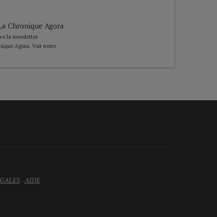
e La Chronique Agora
ive la newsletter
nique Agora. Voir notre
GALES
-
AIDE