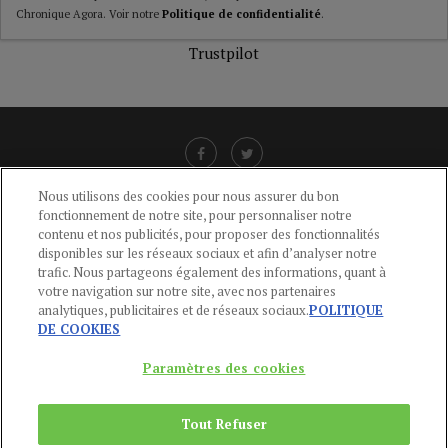
Chronique Agora. Voir notre
Politique de confidentialité
.
Trustpilot
Nous utilisons des cookies pour nous assurer du bon
fonctionnement de notre site, pour personnaliser notre
LIENS UTILES
contenu et nos publicités, pour proposer des fonctionnalités
disponibles sur les réseaux sociaux et afin d’analyser notre
CGU
-
POLITIQUE DE CONFIDENTIALITÉ
-
POLITIQUE DES COOKIES
-
trafic. Nous partageons également des informations, quant à
MENTIONS LÉGALES
-
AIDE
votre navigation sur notre site, avec nos partenaires
analytiques, publicitaires et de réseaux sociaux.
POLITIQUE
CONTACT
DE COOKIES
service-clients@publications-agora.fr
01 44 59 91 11
Paramètres des cookies
Du Lundi au Vendredi, 9h-13h et 14h-17h
136 Rue Saint-Denis 75002 PARIS
Tout Refuser
Copyright © 2024
Publications Agora