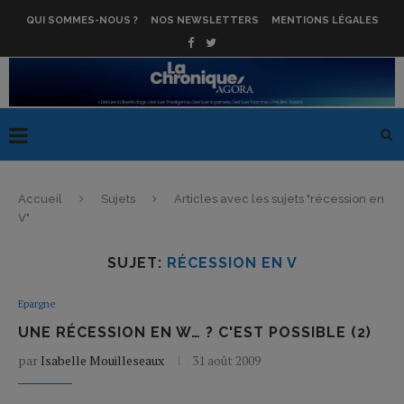
QUI SOMMES-NOUS ?
NOS NEWSLETTERS
MENTIONS LÉGALES
Accueil
Sujets
Articles avec les sujets "récession en
V"
SUJET:
RÉCESSION EN V
Epargne
UNE RÉCESSION EN W… ? C'EST POSSIBLE (2)
par
Isabelle Mouilleseaux
31 août 2009