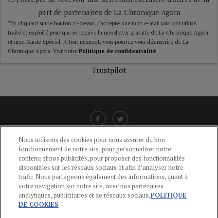
part de partenaires de La Chronique Agora
*En cliquant sur le bouton ci-dessus, j’accepte que mon e-mail saisi soit utilisé,
traité et exploité pour que je reçoive la newsletter gratuite de La Chronique Agora
et mon Guide Spécial. A tout moment, vous pourrez vous désinscrire de La
Chronique Agora. Voir notre
Politique de confidentialité
.
Trustpilot
Nous utilisons des cookies pour nous assurer du bon
fonctionnement de notre site, pour personnaliser notre
LIENS UTILES
contenu et nos publicités, pour proposer des fonctionnalités
disponibles sur les réseaux sociaux et afin d’analyser notre
CGU
-
POLITIQUE DE CONFIDENTIALITÉ
-
POLITIQUE DES COOKIES
-
trafic. Nous partageons également des informations, quant à
MENTIONS LÉGALES
-
AIDE
votre navigation sur notre site, avec nos partenaires
analytiques, publicitaires et de réseaux sociaux.
POLITIQUE
CONTACT
DE COOKIES
service-clients@publications-agora.fr