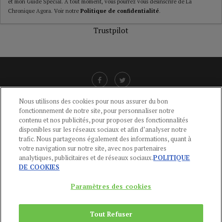
et mon Guide Spécial. A tout moment, vous pourrez vous désinscrire de La
Chronique Agora. Voir notre
Politique de confidentialité
.
Trustpilot
Nous utilisons des cookies pour nous assurer du bon
fonctionnement de notre site, pour personnaliser notre
LIENS UTILES
contenu et nos publicités, pour proposer des fonctionnalités
disponibles sur les réseaux sociaux et afin d’analyser notre
CGU
-
POLITIQUE DE CONFIDENTIALITÉ
-
POLITIQUE DES COOKIES
-
trafic. Nous partageons également des informations, quant à
MENTIONS LÉGALES
-
AIDE
votre navigation sur notre site, avec nos partenaires
analytiques, publicitaires et de réseaux sociaux.
POLITIQUE
CONTACT
DE COOKIES
service-clients@publications-agora.fr
01 44 59 91 11
Paramètres des cookies
Du Lundi au Vendredi, 9h-13h et 14h-17h
136 Rue Saint-Denis 75002 PARIS
Tout Refuser