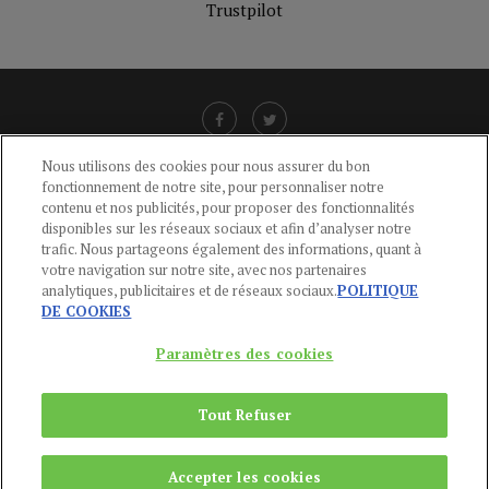
Trustpilot
Nous utilisons des cookies pour nous assurer du bon
fonctionnement de notre site, pour personnaliser notre
LIENS UTILES
contenu et nos publicités, pour proposer des fonctionnalités
disponibles sur les réseaux sociaux et afin d’analyser notre
CGU
-
POLITIQUE DE CONFIDENTIALITÉ
-
POLITIQUE DES COOKIES
-
trafic. Nous partageons également des informations, quant à
MENTIONS LÉGALES
-
AIDE
votre navigation sur notre site, avec nos partenaires
analytiques, publicitaires et de réseaux sociaux.
POLITIQUE
CONTACT
DE COOKIES
service-clients@publications-agora.fr
01 44 59 91 11
Paramètres des cookies
Du Lundi au Vendredi, 9h-13h et 14h-17h
136 Rue Saint-Denis 75002 PARIS
Tout Refuser
Copyright © 2024
Publications Agora
Accepter les cookies