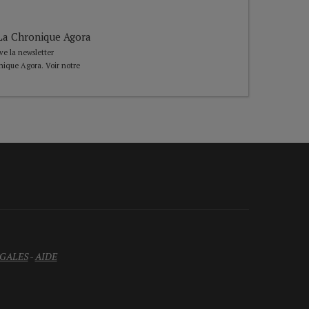
e La Chronique Agora
ive la newsletter
nique Agora. Voir notre
GALES
-
AIDE