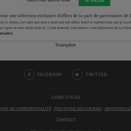
JE VALIDE
voir une sélection exclusive d'offres de la part de partenaires d
on ci-dessus, j’accepte que mon e-mail saisi soit utilisé, traité et exploité pour que je reço
ue Agora et mon Guide Spécial. A tout moment, vous pourrez vous désinscrire de La Chro
ntialité
.
Trustpilot
FACEBOOK
TWITTER
LIENS UTILES
IQUE DE CONFIDENTIALITÉ
-
POLITIQUE DES COOKIES
-
MENTIONS LÉ
CONTACT