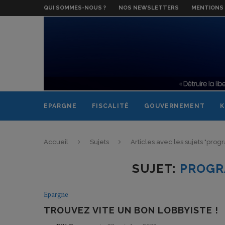
QUI SOMMES-NOUS ?
NOS NEWSLETTERS
MENTIONS 
EPARGNE
FISCALITÉ
GOUVERNEMENT
K
Accueil
Sujets
Articles avec les sujets "pr
SUJET:
PROGR
Epargne
TROUVEZ VITE UN BON LOBBYISTE !