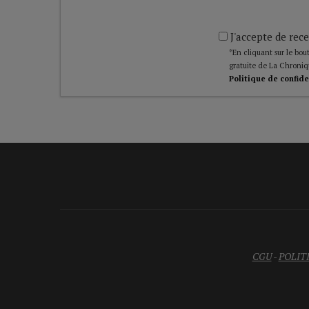
J'accepte de rece
*En cliquant sur le bout
gratuite de La Chroniq
Politique de confide
CGU
-
POLIT