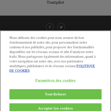
Trustpilot
Nous utilisons des cookies pour nous assurer du bon
fonctionnement de notre site, pour personnaliser notre
LIENS UTILES
contenu et nos publicités, pour proposer des fonctionnalités
disponibles sur les réseaux sociaux et afin d’analyser notre
CGU
-
POLITIQUE DE CONFIDENTIALITÉ
-
POLITIQUE DES COOKIES
-
trafic. Nous partageons également des informations, quant à
MENTIONS LÉGALES
-
AIDE
votre navigation sur notre site, avec nos partenaires
analytiques, publicitaires et de réseaux sociaux.
POLITIQUE
CONTACT
DE COOKIES
service-clients@publications-agora.fr
01 44 59 91 11
Paramètres des cookies
Du Lundi au Vendredi, 9h-13h et 14h-17h
136 Rue Saint-Denis 75002 PARIS
Tout Refuser
Copyright © 2024
Publications Agora
Accepter les cookies