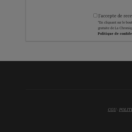
J'accepte de rece
*En cliquant sur le bout
gratuite de La Chroniq
Politique de confide
CGU
-
POLIT