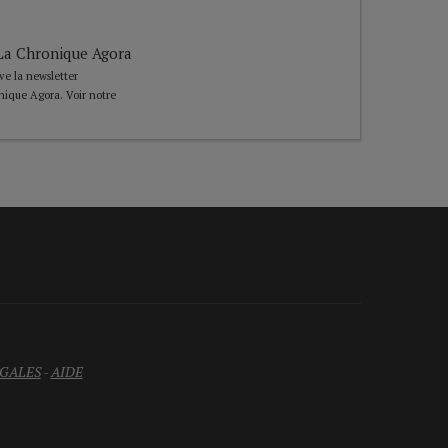
e La Chronique Agora
ive la newsletter
nique Agora. Voir notre
GALES
-
AIDE