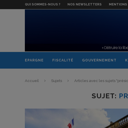
QUI SOMMES-NOUS ?
NOS NEWSLETTERS
MENTIONS 
EPARGNE
FISCALITÉ
GOUVERNEMENT
K
Accueil
Sujets
Articles avec les sujets "prési
SUJET:
PR