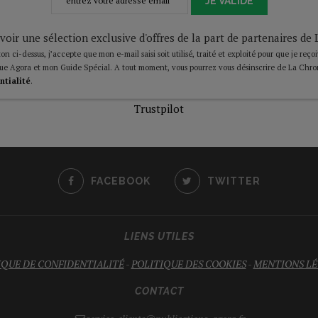
JE VALIDE
voir une sélection exclusive d'offres de la part de partenaires d
on ci-dessus, j’accepte que mon e-mail saisi soit utilisé, traité et exploité pour que je reço
ue Agora et mon Guide Spécial. A tout moment, vous pourrez vous désinscrire de La Chro
ntialité
.
Trustpilot
FACEBOOK
TWITTER
LIENS UTILES
IQUE DE CONFIDENTIALITÉ
-
POLITIQUE DES COOKIES
-
MENTIONS LÉ
CONTACT