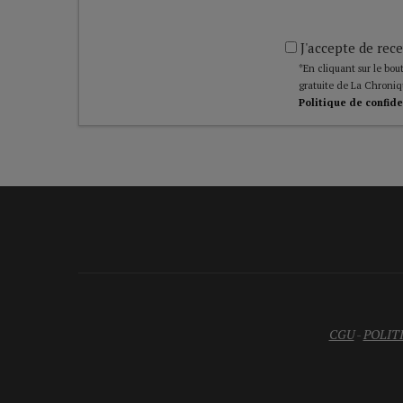
J'accepte de rece
*En cliquant sur le bout
gratuite de La Chroniq
Politique de confide
CGU
-
POLIT