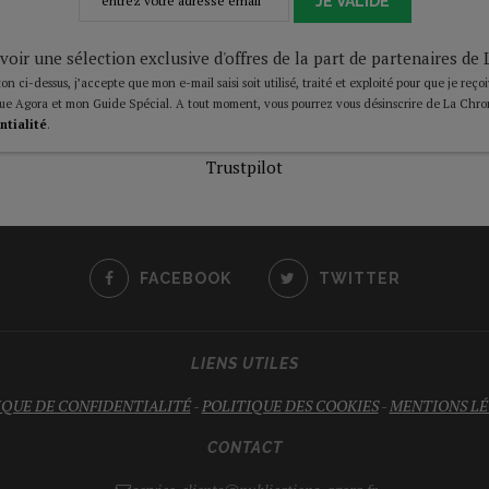
JE VALIDE
voir une sélection exclusive d'offres de la part de partenaires d
on ci-dessus, j’accepte que mon e-mail saisi soit utilisé, traité et exploité pour que je reço
ue Agora et mon Guide Spécial. A tout moment, vous pourrez vous désinscrire de La Chro
ntialité
.
Trustpilot
FACEBOOK
TWITTER
LIENS UTILES
IQUE DE CONFIDENTIALITÉ
-
POLITIQUE DES COOKIES
-
MENTIONS LÉ
CONTACT