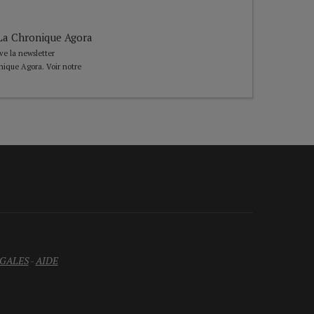
e La Chronique Agora
ive la newsletter
nique Agora. Voir notre
GALES
-
AIDE