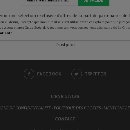
JE VALIDE
voir une sélection exclusive d'offres de la part de partenaires d
on ci-dessus, j’accepte que mon e-mail saisi soit utilisé, traité et exploité pour que je reço
ue Agora et mon Guide Spécial. A tout moment, vous pourrez vous désinscrire de La Chro
ntialité
.
Trustpilot
FACEBOOK
TWITTER
LIENS UTILES
IQUE DE CONFIDENTIALITÉ
-
POLITIQUE DES COOKIES
-
MENTIONS LÉ
CONTACT