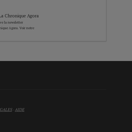
e La Chronique Agora
ive la newsletter
nique Agora. Voir notre
GALES
-
AIDE