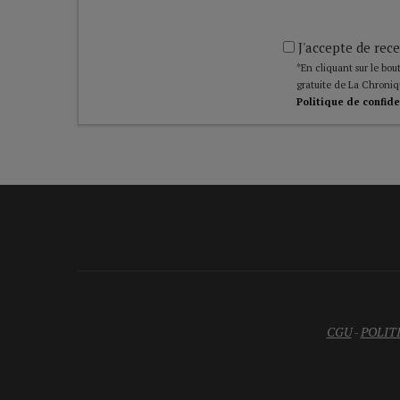
J'accepte de rece
*En cliquant sur le bout
gratuite de La Chroniq
Politique de confide
CGU
-
POLIT