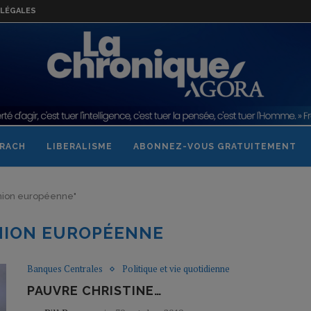
LÉGALES
RACH
LIBERALISME
ABONNEZ-VOUS GRATUITEMENT
 Union européenne"
NION EUROPÉENNE
Banques Centrales
Politique et vie quotidienne
PAUVRE CHRISTINE…