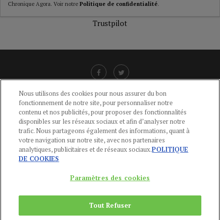
Chronique Agora. Voir notre
Politique de confidentialité
.
Trustpilot
Nous utilisons des cookies pour nous assurer du bon
fonctionnement de notre site, pour personnaliser notre
LIENS UTILES
contenu et nos publicités, pour proposer des fonctionnalités
disponibles sur les réseaux sociaux et afin d’analyser notre
CGU
-
POLITIQUE DE CONFIDENTIALITÉ
-
POLITIQUE DES COOKIES
-
trafic. Nous partageons également des informations, quant à
MENTIONS LÉGALES
-
AIDE
votre navigation sur notre site, avec nos partenaires
analytiques, publicitaires et de réseaux sociaux.
POLITIQUE
CONTACT
DE COOKIES
service-clients@publications-agora.fr
01 44 59 91 11
Paramètres des cookies
Du Lundi au Vendredi, 9h-13h et 14h-17h
136 Rue Saint-Denis 75002 PARIS
Tout Refuser
Copyright © 2024
Publications Agora