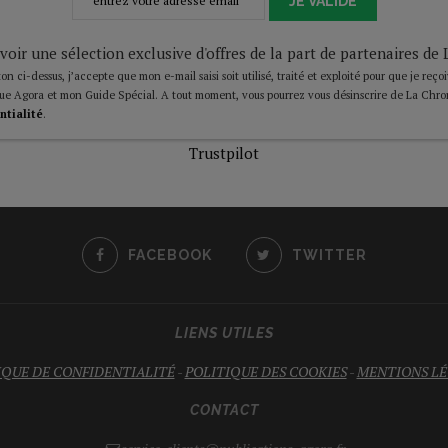
JE VALIDE
voir une sélection exclusive d'offres de la part de partenaires d
on ci-dessus, j’accepte que mon e-mail saisi soit utilisé, traité et exploité pour que je reço
ue Agora et mon Guide Spécial. A tout moment, vous pourrez vous désinscrire de La Chro
ntialité
.
Trustpilot
FACEBOOK
TWITTER
LIENS UTILES
IQUE DE CONFIDENTIALITÉ
-
POLITIQUE DES COOKIES
-
MENTIONS LÉ
CONTACT