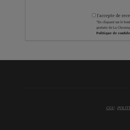
J'accepte de rece
*En cliquant sur le bout
gratuite de La Chroniq
Politique de confide
CGU
-
POLIT