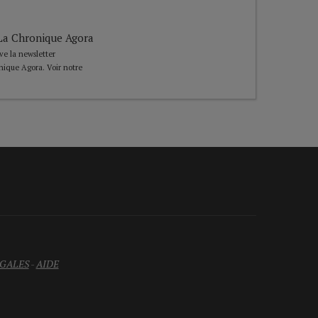
e La Chronique Agora
ive la newsletter
nique Agora. Voir notre
GALES
-
AIDE