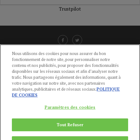
Trustpilot
Nous utilisons des cookies pour nous assurer du bon
fonctionnement de notre site, pour personnaliser notre
LIENS UTILES
contenu et nos publicités, pour proposer des fonctionnalités
disponibles sur les réseaux sociaux et afin d’analyser notre
CGU
-
POLITIQUE DE CONFIDENTIALITÉ
-
POLITIQUE DES COOKIES
-
trafic. Nous partageons également des informations, quant à
MENTIONS LÉGALES
-
AIDE
votre navigation sur notre site, avec nos partenaires
analytiques, publicitaires et de réseaux sociaux.
POLITIQUE
CONTACT
DE COOKIES
service-clients@publications-agora.fr
01 44 59 91 11
Paramètres des cookies
Du Lundi au Vendredi, 9h-13h et 14h-17h
136 Rue Saint-Denis 75002 PARIS
Tout Refuser
Copyright © 2024
Publications Agora