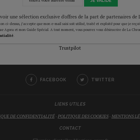
JE VALIDE
voir une sélection exclusive d'offres de la part de partenaires d
on ci-dessus, j’accepte que mon e-mail saisi soit utilisé, traité et exploité pour que je reço
ue Agora et mon Guide Spécial. A tout moment, vous pourrez vous désinscrire de La Chro
ntialité
.
Trustpilot
FACEBOOK
TWITTER
LIENS UTILES
IQUE DE CONFIDENTIALITÉ
-
POLITIQUE DES COOKIES
-
MENTIONS LÉ
CONTACT