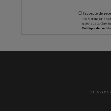
J'accepte de rece
*En cliquant sur le bout
gratuite de La Chroniq
Politique de confide
CGU
-
POLIT