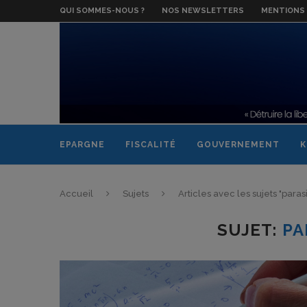
QUI SOMMES-NOUS ?
NOS NEWSLETTERS
MENTIONS 
EPARGNE
FISCALITÉ
GOUVERNEMENT
K
Accueil
Sujets
Articles avec les sujets "paras
SUJET:
PA