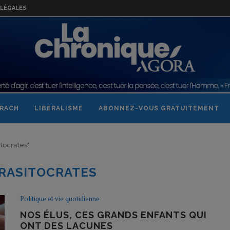
LÉGALES
RACH
LIBERALISME
ABONNEZ-VOUS GRATUITEMENT
itocrates"
RASITOCRATES
Politique et vie quotidienne
NOS ÉLUS, CES GRANDS ENFANTS QUI
ONT DES LACUNES