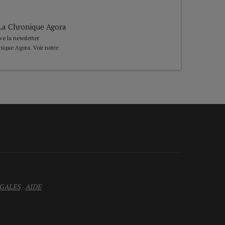
e La Chronique Agora
ive la newsletter
nique Agora. Voir notre
GALES
-
AIDE