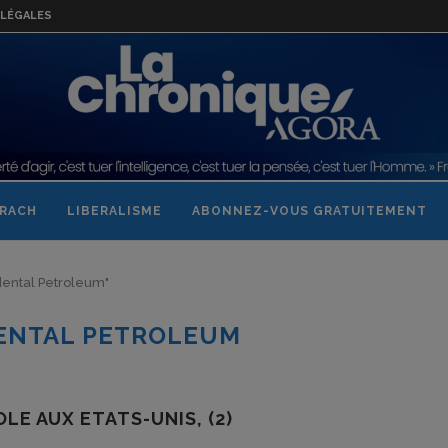
LÉGALES
RACH
LIBERALISME
ABONNEZ-VOUS GRATUITEMENT
idental Petroleum"
ENTAL PETROLEUM
E AUX ETATS-UNIS, (2)