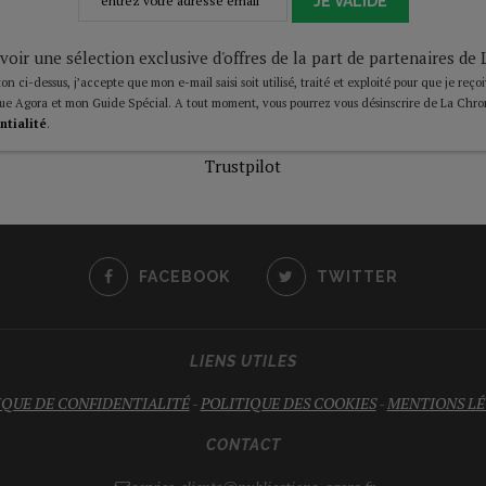
JE VALIDE
voir une sélection exclusive d'offres de la part de partenaires d
on ci-dessus, j’accepte que mon e-mail saisi soit utilisé, traité et exploité pour que je reço
ue Agora et mon Guide Spécial. A tout moment, vous pourrez vous désinscrire de La Chro
ntialité
.
Trustpilot
FACEBOOK
TWITTER
LIENS UTILES
IQUE DE CONFIDENTIALITÉ
-
POLITIQUE DES COOKIES
-
MENTIONS LÉ
CONTACT