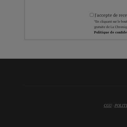
J'accepte de rece
*En cliquant sur le bout
gratuite de La Chroniq
Politique de confide
CGU
-
POLIT