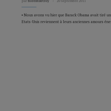
par
florentdetroy
20 septembre 2011
▪ Nous avons vu hier que Barack Obama avait tiré un t
Etats-Unis reviennent à leurs anciennes amours éne