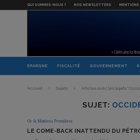
QUI SOMMES-NOUS ?
NOS NEWSLETTERS
MENTIONS 
EPARGNE
FISCALITÉ
GOUVERNEMENT
K
Accueil
Sujets
Articles avec les sujets "Occ
SUJET:
OCCID
Or & Matières Premières
LE COME-BACK INATTENDU DU PÉTROL