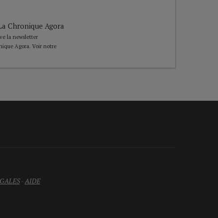
e La Chronique Agora
ive la newsletter
nique Agora. Voir notre
GALES
-
AIDE