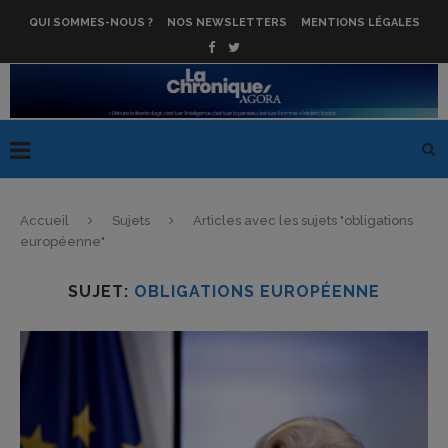
QUI SOMMES-NOUS ?
NOS NEWSLETTERS
MENTIONS LÉGALES
Accueil
Sujets
Articles avec les sujets "obligations
européenne"
SUJET:
OBLIGATIONS EUROPÉENNE