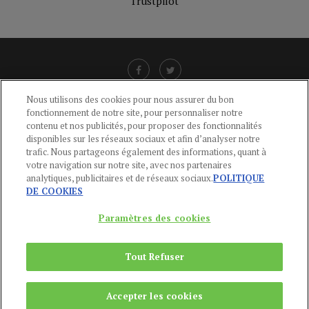
Trustpilot
Nous utilisons des cookies pour nous assurer du bon
fonctionnement de notre site, pour personnaliser notre
LIENS UTILES
contenu et nos publicités, pour proposer des fonctionnalités
disponibles sur les réseaux sociaux et afin d’analyser notre
CGU
-
POLITIQUE DE CONFIDENTIALITÉ
-
POLITIQUE DES COOKIES
-
trafic. Nous partageons également des informations, quant à
MENTIONS LÉGALES
-
AIDE
votre navigation sur notre site, avec nos partenaires
analytiques, publicitaires et de réseaux sociaux.
POLITIQUE
CONTACT
DE COOKIES
service-clients@publications-agora.fr
01 44 59 91 11
Paramètres des cookies
Du Lundi au Vendredi, 9h-13h et 14h-17h
136 Rue Saint-Denis 75002 PARIS
Tout Refuser
Copyright © 2024
Publications Agora
Accepter les cookies
REMONTER