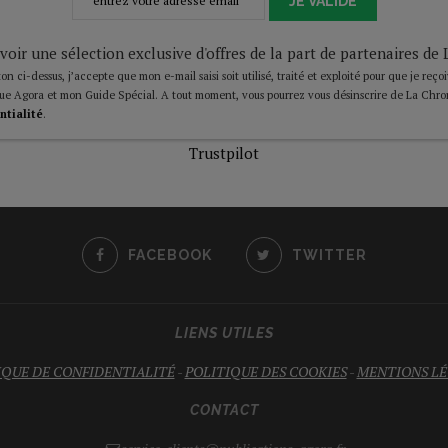
JE VALIDE
voir une sélection exclusive d'offres de la part de partenaires d
on ci-dessus, j’accepte que mon e-mail saisi soit utilisé, traité et exploité pour que je reço
ue Agora et mon Guide Spécial. A tout moment, vous pourrez vous désinscrire de La Chro
ntialité
.
Trustpilot
FACEBOOK
TWITTER
LIENS UTILES
IQUE DE CONFIDENTIALITÉ
-
POLITIQUE DES COOKIES
-
MENTIONS LÉ
CONTACT