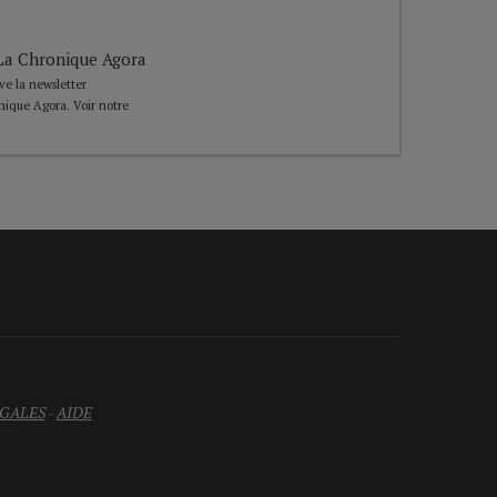
e La Chronique Agora
ive la newsletter
nique Agora. Voir notre
GALES
-
AIDE