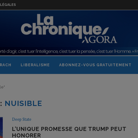
LÉGALES
RACH
LIBERALISME
ABONNEZ-VOUS GRATUITEMENT
le"
:
NUISIBLE
Deep State
L’UNIQUE PROMESSE QUE TRUMP PEUT
HONORER