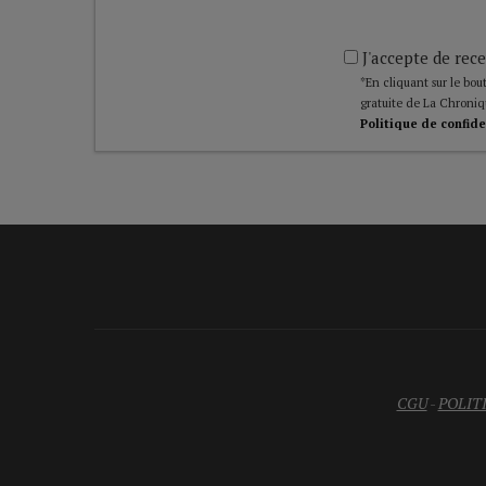
J'accepte de rece
*En cliquant sur le bout
gratuite de La Chroniq
Politique de confide
CGU
-
POLIT