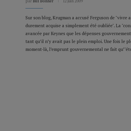
par
Bill Bonner
12 juin 2009
Sur son blog, Krugman a accusé Ferguson de "vivre
durement acquise a simplement été oubliée". La "con
avancée par Keynes que les dépenses gouvernementa
tant qu’il n’y avait pas le plein emploi. Une fois le pl
moment-là, l’emprunt gouvernemental ne fait qu’"éto