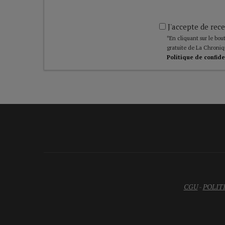
J'accepte de rece
*En cliquant sur le bout
gratuite de La Chroniq
Politique de confide
CGU
-
POLIT