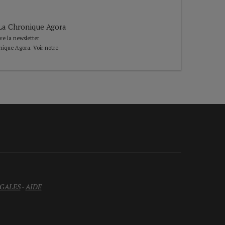
e La Chronique Agora
ive la newsletter
nique Agora. Voir notre
GALES
-
AIDE