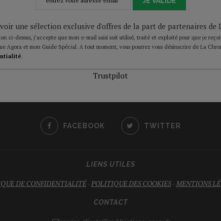
JE VALIDE
voir une sélection exclusive d'offres de la part de partenaires d
on ci-dessus, j’accepte que mon e-mail saisi soit utilisé, traité et exploité pour que je reço
ue Agora et mon Guide Spécial. A tout moment, vous pourrez vous désinscrire de La Chro
ntialité
.
Trustpilot
FACEBOOK
TWITTER
LIENS UTILES
IQUE DE CONFIDENTIALITÉ
-
POLITIQUE DES COOKIES
-
MENTIONS LÉ
CONTACT