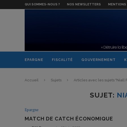
QUI SOMMES-NOUS ?
NOS NEWSLETTERS
MENTIONS 
EPARGNE
FISCALITÉ
GOUVERNEMENT
K
Accueil
Sujets
Articles avec les sujets "Niall
SUJET:
NI
Epargne
MATCH DE CATCH ÉCONOMIQUE