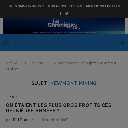
QUI SOMMES-NOUS ?
NOS NEWSLETTERS
MENTIONS LÉGALES
Accueil
Sujets
Articles avec les sujets "Newmont
Mining"
SUJET:
NEWMONT MINING
Epargne
OÙ ÉTAIENT LES PLUS GROS PROFITS CES
DERNIÈRES ANNÉES ?
par
Bill Bonner
5 octobre 2007