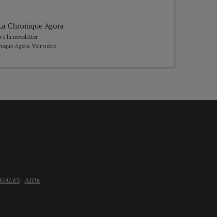
e La Chronique Agora
ive la newsletter
nique Agora. Voir notre
GALES
-
AIDE