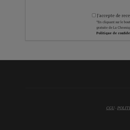
J'accepte de rece
*En cliquant sur le bout
gratuite de La Chroniq
Politique de confide
CGU
-
POLIT