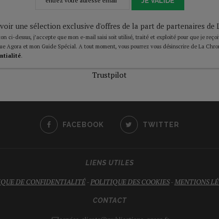
JE VALIDE
voir une sélection exclusive d'offres de la part de partenaires d
on ci-dessus, j’accepte que mon e-mail saisi soit utilisé, traité et exploité pour que je reço
ue Agora et mon Guide Spécial. A tout moment, vous pourrez vous désinscrire de La Chro
ntialité
.
Trustpilot
FACEBOOK
TWITTER
LIENS UTILES
IQUE DE CONFIDENTIALITÉ
-
POLITIQUE DES COOKIES
-
MENTIONS LÉ
CONTACT