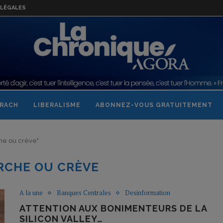
LÉGALES
RACH
LIBERALISME
ABONNEZ-VOUS GRATUITEMENT
che ou crève"
RCHE OU CRÈVE
A la une
Banques Centrales
Desinformation
ATTENTION AUX BONIMENTEURS DE LA
SILICON VALLEY…