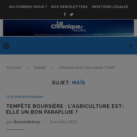
QUI SOMMES-NOUS ?
NOS NEWSLETTERS
MENTIONS LÉGALES
Accueil
Sujets
Articles avec les sujets "maïs"
SUJET:
MAÏS
Or & Matières Premières
TEMPÊTE BOURSIÈRE : L'AGRICULTURE EST-
ELLE UN BON PARAPLUIE ?
par
florentdetroy
3 octobre 2011