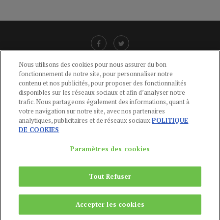
Nous utilisons des cookies pour nous assurer du bon
fonctionnement de notre site, pour personnaliser notre
LIENS UTILES
contenu et nos publicités, pour proposer des fonctionnalités
disponibles sur les réseaux sociaux et afin d’analyser notre
CGU
-
POLITIQUE DE CONFIDENTIALITÉ
-
POLITIQUE DES COOKIES
-
trafic. Nous partageons également des informations, quant à
MENTIONS LÉGALES
-
AIDE
votre navigation sur notre site, avec nos partenaires
analytiques, publicitaires et de réseaux sociaux.
POLITIQUE
CONTACT
DE COOKIES
service-clients@publications-agora.fr
01 44 59 91 11
Paramètres des cookies
Du Lundi au Vendredi, 9h-13h et 14h-17h
136 Rue Saint-Denis 75002 PARIS
Tout Refuser
Copyright © 2024
Publications Agora
Accepter les cookies
REMONTER