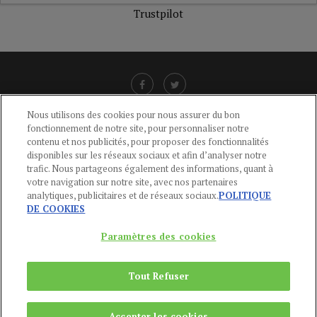
Trustpilot
Nous utilisons des cookies pour nous assurer du bon
fonctionnement de notre site, pour personnaliser notre
LIENS UTILES
contenu et nos publicités, pour proposer des fonctionnalités
disponibles sur les réseaux sociaux et afin d’analyser notre
CGU
-
POLITIQUE DE CONFIDENTIALITÉ
-
POLITIQUE DES COOKIES
-
trafic. Nous partageons également des informations, quant à
MENTIONS LÉGALES
-
AIDE
votre navigation sur notre site, avec nos partenaires
analytiques, publicitaires et de réseaux sociaux.
POLITIQUE
CONTACT
DE COOKIES
service-clients@publications-agora.fr
01 44 59 91 11
Paramètres des cookies
Du Lundi au Vendredi, 9h-13h et 14h-17h
136 Rue Saint-Denis 75002 PARIS
Tout Refuser
Copyright © 2024
Publications Agora
Accepter les cookies