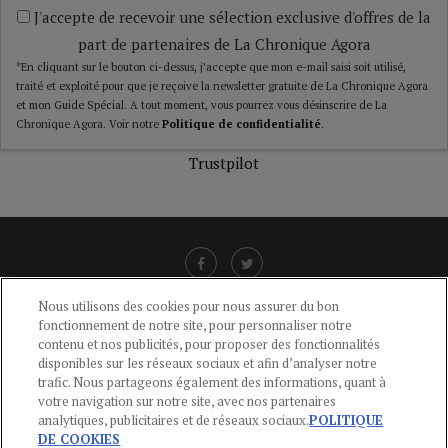
J'accepte de recevoir une sélection exclusive d'offres de la
part de partenaires de La Chronique Agora
*En cliquant sur le bouton ci-dessus, j’accepte que mon e-mail saisi soit utilisé,
traité et exploité pour que je reçoive la newsletter gratuite de La Chronique Agora
et mon Guide Spécial. A tout moment, vous pourrez vous désinscrire de La
Chronique Agora. Voir notre
Politique de confidentialité
.
Trustpilot
Nous utilisons des cookies pour nous assurer du bon
fonctionnement de notre site, pour personnaliser notre
LIENS UTILES
contenu et nos publicités, pour proposer des fonctionnalités
disponibles sur les réseaux sociaux et afin d’analyser notre
CGU
-
POLITIQUE DE CONFIDENTIALITÉ
-
POLITIQUE DES COOKIES
-
trafic. Nous partageons également des informations, quant à
MENTIONS LÉGALES
-
AIDE
votre navigation sur notre site, avec nos partenaires
analytiques, publicitaires et de réseaux sociaux.
POLITIQUE
CONTACT
DE COOKIES