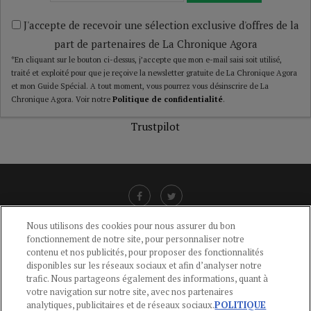
J'accepte de recevoir une sélection exclusive d'offres de la
part de partenaires de La Chronique Agora
*En cliquant sur le bouton ci-dessus, j’accepte que mon e-mail saisi soit utilisé,
traité et exploité pour que je reçoive la newsletter gratuite de La Chronique Agora
et mon Guide Spécial. A tout moment, vous pourrez vous désinscrire de La
Chronique Agora. Voir notre
Politique de confidentialité
.
Trustpilot
Nous utilisons des cookies pour nous assurer du bon
fonctionnement de notre site, pour personnaliser notre
LIENS UTILES
contenu et nos publicités, pour proposer des fonctionnalités
disponibles sur les réseaux sociaux et afin d’analyser notre
CGU
-
POLITIQUE DE CONFIDENTIALITÉ
-
POLITIQUE DES COOKIES
-
trafic. Nous partageons également des informations, quant à
MENTIONS LÉGALES
-
AIDE
votre navigation sur notre site, avec nos partenaires
analytiques, publicitaires et de réseaux sociaux.
POLITIQUE
CONTACT