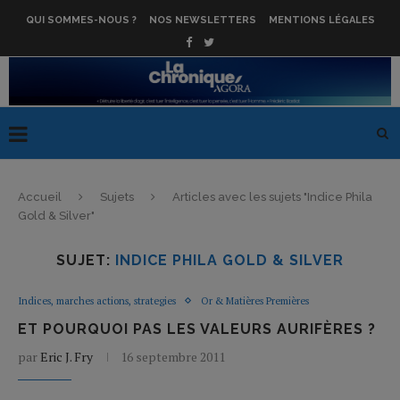
QUI SOMMES-NOUS ?
NOS NEWSLETTERS
MENTIONS LÉGALES
Accueil
Sujets
Articles avec les sujets "Indice Phila
Gold & Silver"
SUJET:
INDICE PHILA GOLD & SILVER
Indices, marches actions, strategies
Or & Matières Premières
ET POURQUOI PAS LES VALEURS AURIFÈRES ?
par
Eric J. Fry
16 septembre 2011