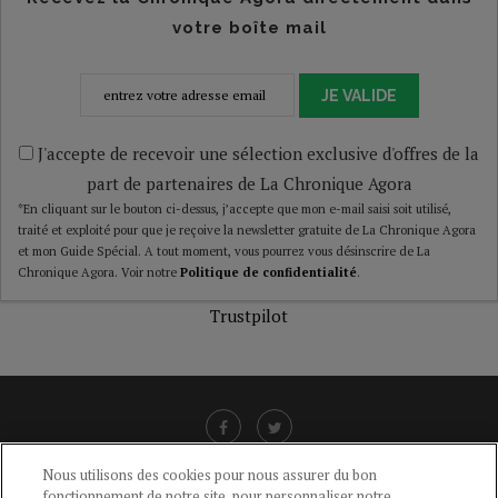
votre boîte mail
JE VALIDE
J'accepte de recevoir une sélection exclusive d'offres de la
part de partenaires de La Chronique Agora
*En cliquant sur le bouton ci-dessus, j’accepte que mon e-mail saisi soit utilisé,
traité et exploité pour que je reçoive la newsletter gratuite de La Chronique Agora
et mon Guide Spécial. A tout moment, vous pourrez vous désinscrire de La
Chronique Agora. Voir notre
Politique de confidentialité
.
Trustpilot
Nous utilisons des cookies pour nous assurer du bon
fonctionnement de notre site, pour personnaliser notre