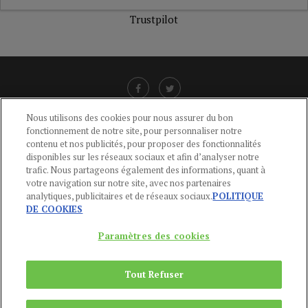
Trustpilot
Nous utilisons des cookies pour nous assurer du bon
fonctionnement de notre site, pour personnaliser notre
LIENS UTILES
contenu et nos publicités, pour proposer des fonctionnalités
disponibles sur les réseaux sociaux et afin d’analyser notre
CGU
-
POLITIQUE DE CONFIDENTIALITÉ
-
POLITIQUE DES COOKIES
-
trafic. Nous partageons également des informations, quant à
MENTIONS LÉGALES
-
AIDE
votre navigation sur notre site, avec nos partenaires
analytiques, publicitaires et de réseaux sociaux.
POLITIQUE
CONTACT
DE COOKIES
service-clients@publications-agora.fr
01 44 59 91 11
Paramètres des cookies
Du Lundi au Vendredi, 9h-13h et 14h-17h
136 Rue Saint-Denis 75002 PARIS
Tout Refuser
Copyright © 2024
Publications Agora