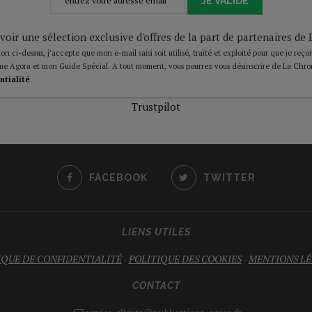
JE VALIDE
voir une sélection exclusive d'offres de la part de partenaires d
on ci-dessus, j’accepte que mon e-mail saisi soit utilisé, traité et exploité pour que je reço
ue Agora et mon Guide Spécial. A tout moment, vous pourrez vous désinscrire de La Chro
ntialité
.
Trustpilot
FACEBOOK
TWITTER
LIENS UTILES
IQUE DE CONFIDENTIALITÉ
-
POLITIQUE DES COOKIES
-
MENTIONS LÉ
CONTACT