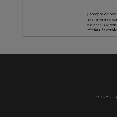
J'accepte de rece
*En cliquant sur le bout
gratuite de La Chroniq
Politique de confide
CGU
-
POLIT