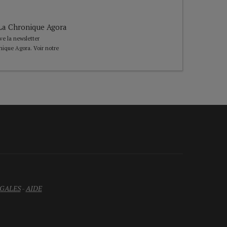
e La Chronique Agora
ive la newsletter
nique Agora. Voir notre
GALES
-
AIDE