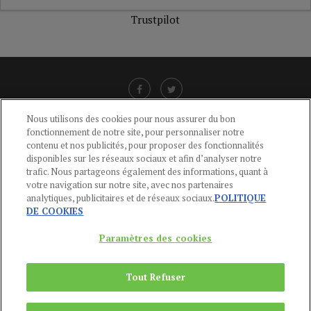
Trustpilot
Nous utilisons des cookies pour nous assurer du bon
fonctionnement de notre site, pour personnaliser notre
LIENS UTILES
contenu et nos publicités, pour proposer des fonctionnalités
disponibles sur les réseaux sociaux et afin d’analyser notre
CGU
-
POLITIQUE DE CONFIDENTIALITÉ
-
POLITIQUE DES COOKIES
-
trafic. Nous partageons également des informations, quant à
MENTIONS LÉGALES
-
AIDE
votre navigation sur notre site, avec nos partenaires
analytiques, publicitaires et de réseaux sociaux.
POLITIQUE
CONTACT
DE COOKIES
service-clients@publications-agora.fr
01 44 59 91 11
Paramètres des cookies
Du Lundi au Vendredi, 9h-13h et 14h-17h
136 Rue Saint-Denis 75002 PARIS
Tout Refuser
Copyright © 2024
Publications Agora