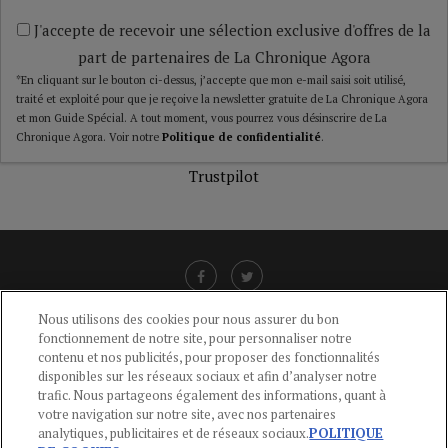
J'accepte de recevoir une sélection exclusive d'offres de la
part de partenaires de La Chronique Agora
*En cliquant sur le bouton ci-dessus, j’accepte que mon e-mail saisi soit utilisé,
traité et exploité pour que je reçoive la newsletter gratuite de La Chronique Agora
et mon Guide Spécial. A tout moment, vous pourrez vous désinscrire de La
Chronique Agora. Voir notre
Politique de confidentialité
.
Trustpilot
Nous utilisons des cookies pour nous assurer du bon
fonctionnement de notre site, pour personnaliser notre
LIENS UTILES
contenu et nos publicités, pour proposer des fonctionnalités
disponibles sur les réseaux sociaux et afin d’analyser notre
CGU
-
POLITIQUE DE CONFIDENTIALITÉ
-
POLITIQUE DES COOKIES
-
trafic. Nous partageons également des informations, quant à
MENTIONS LÉGALES
-
AIDE
votre navigation sur notre site, avec nos partenaires
analytiques, publicitaires et de réseaux sociaux.
POLITIQUE
CONTACT