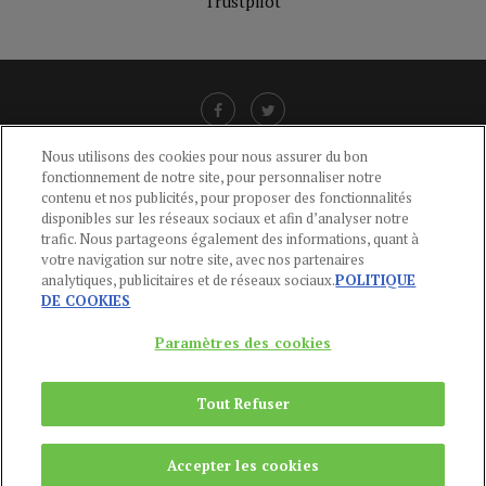
Trustpilot
Nous utilisons des cookies pour nous assurer du bon
fonctionnement de notre site, pour personnaliser notre
LIENS UTILES
contenu et nos publicités, pour proposer des fonctionnalités
disponibles sur les réseaux sociaux et afin d’analyser notre
CGU
-
POLITIQUE DE CONFIDENTIALITÉ
-
POLITIQUE DES COOKIES
-
trafic. Nous partageons également des informations, quant à
MENTIONS LÉGALES
-
AIDE
votre navigation sur notre site, avec nos partenaires
analytiques, publicitaires et de réseaux sociaux.
POLITIQUE
CONTACT
DE COOKIES
service-clients@publications-agora.fr
01 44 59 91 11
Paramètres des cookies
Du Lundi au Vendredi, 9h-13h et 14h-17h
136 Rue Saint-Denis 75002 PARIS
Tout Refuser
Copyright © 2024
Publications Agora
Accepter les cookies
REMONTER