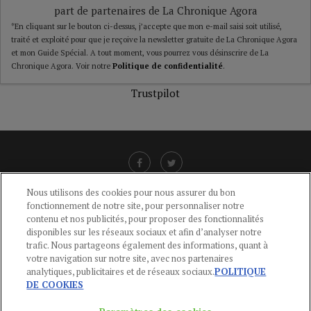
part de partenaires de La Chronique Agora
*En cliquant sur le bouton ci-dessus, j’accepte que mon e-mail saisi soit utilisé,
traité et exploité pour que je reçoive la newsletter gratuite de La Chronique Agora
et mon Guide Spécial. A tout moment, vous pourrez vous désinscrire de La
Chronique Agora. Voir notre
Politique de confidentialité
.
Trustpilot
Nous utilisons des cookies pour nous assurer du bon
fonctionnement de notre site, pour personnaliser notre
LIENS UTILES
contenu et nos publicités, pour proposer des fonctionnalités
disponibles sur les réseaux sociaux et afin d’analyser notre
CGU
-
POLITIQUE DE CONFIDENTIALITÉ
-
POLITIQUE DES COOKIES
-
trafic. Nous partageons également des informations, quant à
MENTIONS LÉGALES
-
AIDE
votre navigation sur notre site, avec nos partenaires
analytiques, publicitaires et de réseaux sociaux.
POLITIQUE
CONTACT
DE COOKIES
service-clients@publications-agora.fr
01 44 59 91 11