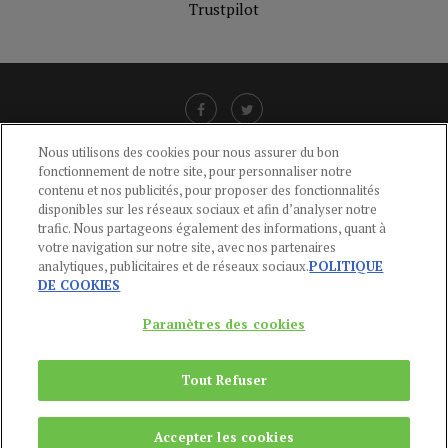
Trustpilot
Nous utilisons des cookies pour nous assurer du bon
fonctionnement de notre site, pour personnaliser notre
LIENS UTILES
contenu et nos publicités, pour proposer des fonctionnalités
disponibles sur les réseaux sociaux et afin d’analyser notre
CGU
-
POLITIQUE DE CONFIDENTIALITÉ
-
POLITIQUE DES COOKIES
-
trafic. Nous partageons également des informations, quant à
MENTIONS LÉGALES
-
AIDE
votre navigation sur notre site, avec nos partenaires
analytiques, publicitaires et de réseaux sociaux.
POLITIQUE
CONTACT
DE COOKIES
service-clients@publications-agora.fr
01 44 59 91 11
Paramètres des cookies
Du Lundi au Vendredi, 9h-13h et 14h-17h
136 Rue Saint-Denis 75002 PARIS
Tout Refuser
Copyright © 2024
Publications Agora
Accepter les cookies