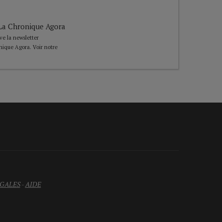
e La Chronique Agora
ive la newsletter
nique Agora. Voir notre
GALES
-
AIDE