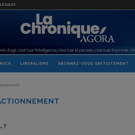
LÉGALES
RACH
LIBERALISME
ABONNEZ-VOUS GRATUITEMENT
tionnement"
ACTIONNEMENT
L ?