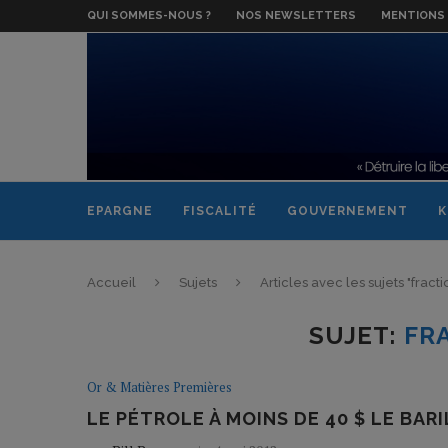
QUI SOMMES-NOUS ?
NOS NEWSLETTERS
MENTIONS 
EPARGNE
FISCALITÉ
GOUVERNEMENT
K
Accueil
Sujets
Articles avec les sujets "frac
SUJET:
FR
Or & Matières Premières
LE PÉTROLE À MOINS DE 40 $ LE BARI