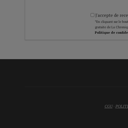
J'accepte de rece
*En cliquant sur le bout
gratuite de La Chroniq
Politique de confide
CGU
-
POLIT