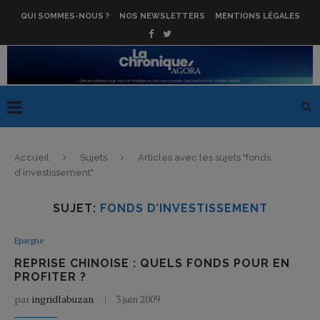
QUI SOMMES-NOUS ?
NOS NEWSLETTERS
MENTIONS LÉGALES
Accueil
Sujets
Articles avec les sujets "fonds
d’investissement"
SUJET:
FONDS D’INVESTISSEMENT
Epargne
REPRISE CHINOISE : QUELS FONDS POUR EN
PROFITER ?
par
ingridlabuzan
3 juin 2009