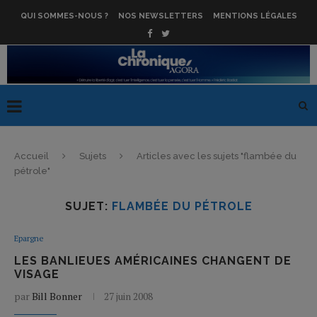
QUI SOMMES-NOUS ?
NOS NEWSLETTERS
MENTIONS LÉGALES
Accueil
Sujets
Articles avec les sujets "flambée du
pétrole"
SUJET:
FLAMBÉE DU PÉTROLE
Epargne
LES BANLIEUES AMÉRICAINES CHANGENT DE
VISAGE
par
Bill Bonner
27 juin 2008