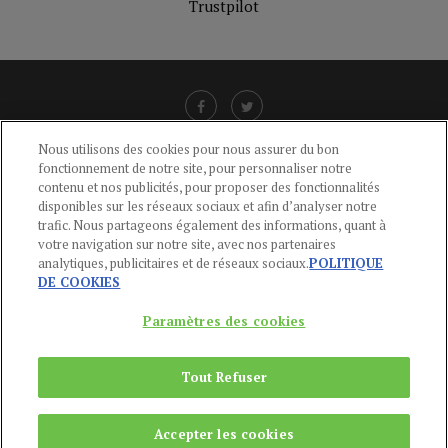
Trustpilot
Nous utilisons des cookies pour nous assurer du bon
fonctionnement de notre site, pour personnaliser notre
LIENS UTILES
contenu et nos publicités, pour proposer des fonctionnalités
disponibles sur les réseaux sociaux et afin d’analyser notre
CGU
-
POLITIQUE DE CONFIDENTIALITÉ
-
POLITIQUE DES COOKIES
-
trafic. Nous partageons également des informations, quant à
MENTIONS LÉGALES
-
AIDE
votre navigation sur notre site, avec nos partenaires
analytiques, publicitaires et de réseaux sociaux.
POLITIQUE
CONTACT
DE COOKIES
service-clients@publications-agora.fr
01 44 59 91 11
Paramètres des cookies
Du Lundi au Vendredi, 9h-13h et 14h-17h
136 Rue Saint-Denis 75002 PARIS
Tout Refuser
Copyright © 2024
Publications Agora
Accepter les cookies
REMONTER