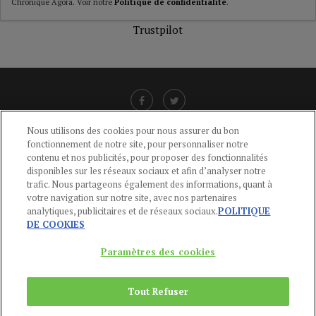
Chronique Agora. Voir notre
Politique de confidentialité
.
Trustpilot
Nous utilisons des cookies pour nous assurer du bon
fonctionnement de notre site, pour personnaliser notre
LIENS UTILES
contenu et nos publicités, pour proposer des fonctionnalités
disponibles sur les réseaux sociaux et afin d’analyser notre
CGU
-
POLITIQUE DE CONFIDENTIALITÉ
-
POLITIQUE DES COOKIES
-
trafic. Nous partageons également des informations, quant à
MENTIONS LÉGALES
-
AIDE
votre navigation sur notre site, avec nos partenaires
analytiques, publicitaires et de réseaux sociaux.
POLITIQUE
CONTACT
DE COOKIES
service-clients@publications-agora.fr
01 44 59 91 11
Paramètres des cookies
Du Lundi au Vendredi, 9h-13h et 14h-17h
136 Rue Saint-Denis 75002 PARIS
Tout Refuser
Copyright © 2024
Publications Agora