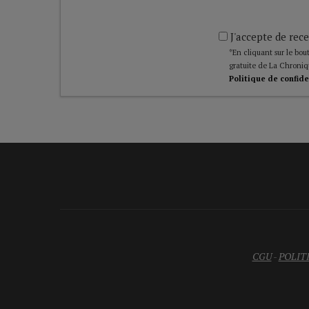
J'accepte de rece
*En cliquant sur le bout
gratuite de La Chroniq
Politique de confide
CGU
-
POLIT