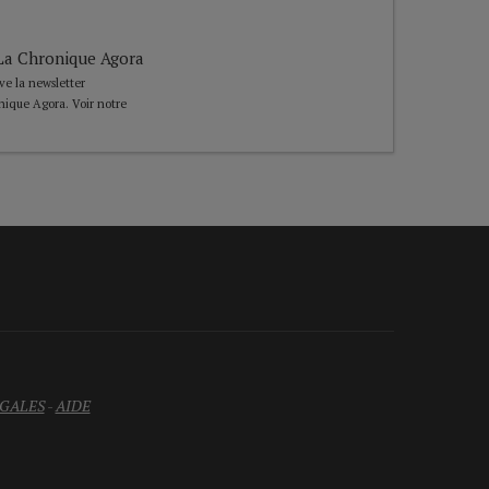
e La Chronique Agora
ive la newsletter
nique Agora. Voir notre
GALES
-
AIDE