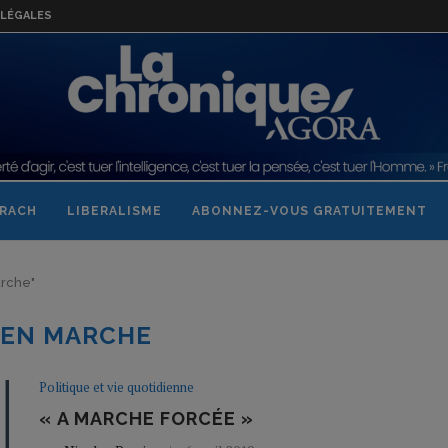
LÉGALES
RACH
LIBERALISME
ABONNEZ-VOUS GRATUITEMENT
arche"
:
EN MARCHE
Politique et vie quotidienne
« A MARCHE FORCÉE »