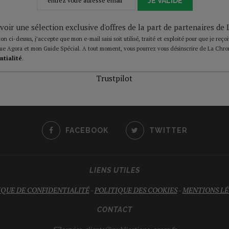
JE VALIDE
voir une sélection exclusive d'offres de la part de partenaires d
on ci-dessus, j’accepte que mon e-mail saisi soit utilisé, traité et exploité pour que je reço
ue Agora et mon Guide Spécial. A tout moment, vous pourrez vous désinscrire de La Chro
ntialité
.
Trustpilot
FACEBOOK
TWITTER
LIENS UTILES
IQUE DE CONFIDENTIALITÉ
-
POLITIQUE DES COOKIES
-
MENTIONS LÉ
CONTACT