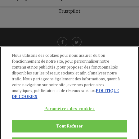
Trustpilot
Nous utilisons des cookies pour nous assurer du bon
fonctionnement de notre site, pour personnaliser notre
LIENS UTILES
contenu et nos publicités, pour proposer des fonctionnalités
disponibles sur les réseaux sociaux et afin d’analyser notre
CGU
-
POLITIQUE DE CONFIDENTIALITÉ
-
POLITIQUE DES COOKIES
-
trafic. Nous partageons également des informations, quant à
MENTIONS LÉGALES
-
AIDE
votre navigation sur notre site, avec nos partenaires
analytiques, publicitaires et de réseaux sociaux.
POLITIQUE
CONTACT
DE COOKIES
service-clients@publications-agora.fr
01 44 59 91 11
Paramètres des cookies
Du Lundi au Vendredi, 9h-13h et 14h-17h
136 Rue Saint-Denis 75002 PARIS
Tout Refuser
Copyright © 2024
Publications Agora