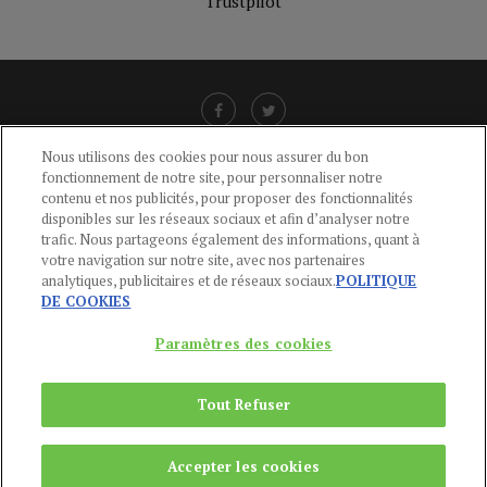
Trustpilot
Nous utilisons des cookies pour nous assurer du bon
fonctionnement de notre site, pour personnaliser notre
LIENS UTILES
contenu et nos publicités, pour proposer des fonctionnalités
disponibles sur les réseaux sociaux et afin d’analyser notre
CGU
-
POLITIQUE DE CONFIDENTIALITÉ
-
POLITIQUE DES COOKIES
-
trafic. Nous partageons également des informations, quant à
MENTIONS LÉGALES
-
AIDE
votre navigation sur notre site, avec nos partenaires
analytiques, publicitaires et de réseaux sociaux.
POLITIQUE
CONTACT
DE COOKIES
service-clients@publications-agora.fr
01 44 59 91 11
Paramètres des cookies
Du Lundi au Vendredi, 9h-13h et 14h-17h
136 Rue Saint-Denis 75002 PARIS
Tout Refuser
Copyright © 2024
Publications Agora
Accepter les cookies
REMONTER