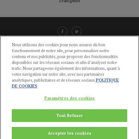
Trustpilot
Nous utilisons des cookies pour nous assurer du bon
fonctionnement de notre site, pour personnaliser notre
LIENS UTILES
contenu et nos publicités, pour proposer des fonctionnalités
disponibles sur les réseaux sociaux et afin d’analyser notre
CGU
-
POLITIQUE DE CONFIDENTIALITÉ
-
POLITIQUE DES COOKIES
-
trafic. Nous partageons également des informations, quant à
MENTIONS LÉGALES
-
AIDE
votre navigation sur notre site, avec nos partenaires
analytiques, publicitaires et de réseaux sociaux.
POLITIQUE
CONTACT
DE COOKIES
service-clients@publications-agora.fr
01 44 59 91 11
Paramètres des cookies
Du Lundi au Vendredi, 9h-13h et 14h-17h
136 Rue Saint-Denis 75002 PARIS
Tout Refuser
Copyright © 2024
Publications Agora
Accepter les cookies
REMONTER