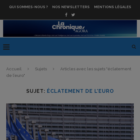
QUI SOMMES-NOUS ?
NOS NEWSLETTERS
MENTIONS LÉGALES
Accueil
Sujets
Articles avec les sujets "éclatement
de l’euro"
SUJET:
ÉCLATEMENT DE L’EURO