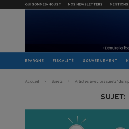
QUI SOMMES-NOUS ?
NOS NEWSLETTERS
MENTIONS 
EPARGNE
FISCALITÉ
GOUVERNEMENT
K
Accueil
Sujets
Articles avec les sujets "disrup
SUJET: