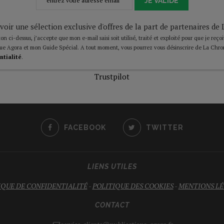
JE VALIDE
voir une sélection exclusive d'offres de la part de partenaires d
on ci-dessus, j’accepte que mon e-mail saisi soit utilisé, traité et exploité pour que je reço
ue Agora et mon Guide Spécial. A tout moment, vous pourrez vous désinscrire de La Chro
ntialité
.
Trustpilot
FACEBOOK
TWITTER
LIENS UTILES
IQUE DE CONFIDENTIALITÉ
-
POLITIQUE DES COOKIES
-
MENTIONS LÉ
CONTACT