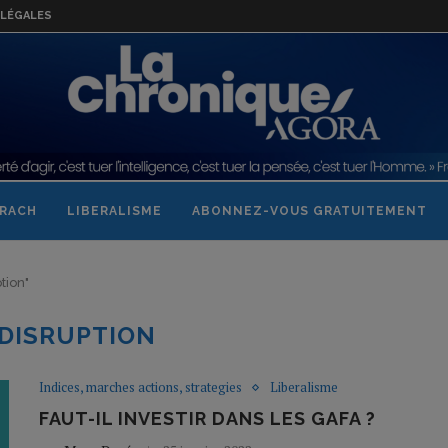
LÉGALES
RACH
LIBERALISME
ABONNEZ-VOUS GRATUITEMENT
tion"
DISRUPTION
Indices, marches actions, strategies
Liberalisme
FAUT-IL INVESTIR DANS LES GAFA ?