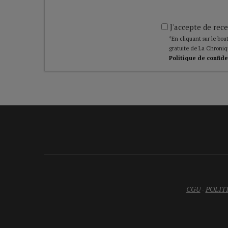
J'accepte de rece
*En cliquant sur le bout
gratuite de La Chroniq
Politique de confide
CGU
-
POLIT