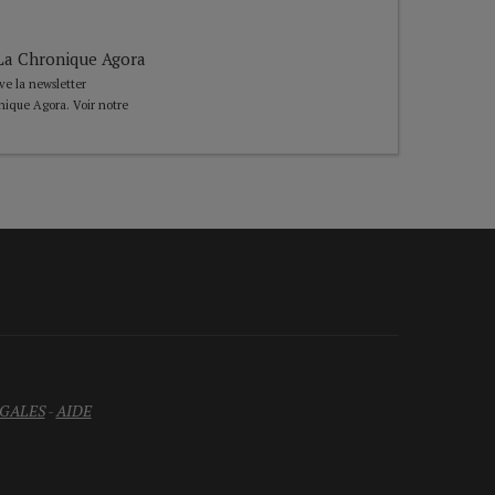
e La Chronique Agora
ive la newsletter
nique Agora. Voir notre
GALES
-
AIDE