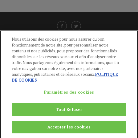
Nous utilisons des cookies pour nous assurer du bon
fonctionnement de notre site, pour personnaliser notre
LIENS UTILES
contenu et nos publicités, pour proposer des fonctionnalités
disponibles sur les réseaux sociaux et afin d’analyser notre
CGU
-
POLITIQUE DE CONFIDENTIALITÉ
-
POLITIQUE DES COOKIES
-
trafic. Nous partageons également des informations, quant à
MENTIONS LÉGALES
-
AIDE
votre navigation sur notre site, avec nos partenaires
analytiques, publicitaires et de réseaux sociaux.
POLITIQUE
CONTACT
DE COOKIES
service-clients@publications-agora.fr
01 44 59 91 11
Paramètres des cookies
Du Lundi au Vendredi, 9h-13h et 14h-17h
136 Rue Saint-Denis 75002 PARIS
Tout Refuser
Copyright © 2024
Publications Agora
Accepter les cookies
REMONTER