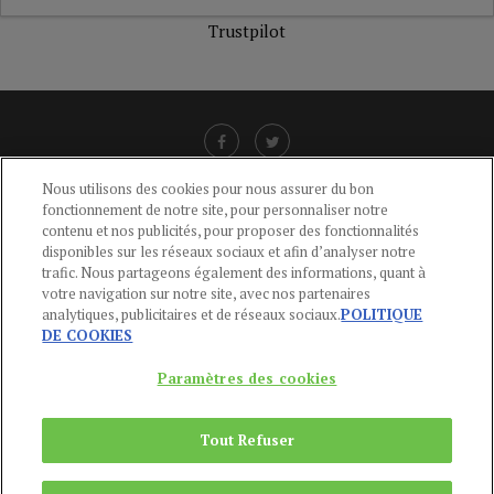
Trustpilot
Nous utilisons des cookies pour nous assurer du bon
fonctionnement de notre site, pour personnaliser notre
LIENS UTILES
contenu et nos publicités, pour proposer des fonctionnalités
disponibles sur les réseaux sociaux et afin d’analyser notre
CGU
-
POLITIQUE DE CONFIDENTIALITÉ
-
POLITIQUE DES COOKIES
-
trafic. Nous partageons également des informations, quant à
MENTIONS LÉGALES
-
AIDE
votre navigation sur notre site, avec nos partenaires
analytiques, publicitaires et de réseaux sociaux.
POLITIQUE
CONTACT
DE COOKIES
service-clients@publications-agora.fr
01 44 59 91 11
Paramètres des cookies
Du Lundi au Vendredi, 9h-13h et 14h-17h
136 Rue Saint-Denis 75002 PARIS
Tout Refuser
Copyright © 2024
Publications Agora