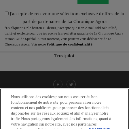
J'accepte de recevoir une sélection exclusive d'offres de la
part de partenaires de La Chronique Agora
*En cliquant sur le bouton ci-dessus, j’accepte que mon e-mail saisi soit utilisé,
traité et exploité pour que je reçoive la newsletter gratuite de La Chronique Agora
et mon Guide Spécial. A tout moment, vous pourrez vous désinscrire de La
Chronique Agora. Voir notre
Politique de confidentialité
.
Trustpilot
Nous utilisons des cookies pour nous assurer du bon
fonctionnement de notre site, pour personnaliser notre
LIENS UTILES
contenu et nos publicités, pour proposer des fonctionnalités
disponibles sur les réseaux sociaux et afin d’analyser notre
CGU
-
POLITIQUE DE CONFIDENTIALITÉ
-
POLITIQUE DES COOKIES
-
trafic. Nous partageons également des informations, quant à
MENTIONS LÉGALES
-
AIDE
votre navigation sur notre site, avec nos partenaires