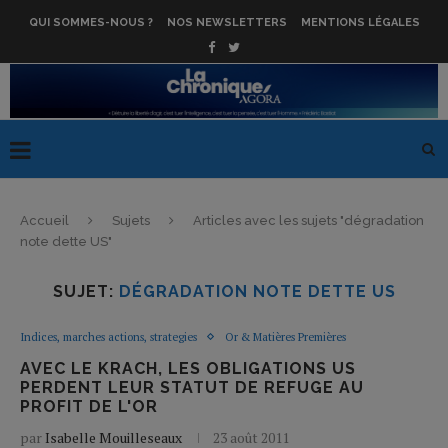
QUI SOMMES-NOUS ?
NOS NEWSLETTERS
MENTIONS LÉGALES
Accueil
Sujets
Articles avec les sujets "dégradation
note dette US"
SUJET:
DÉGRADATION NOTE DETTE US
Indices, marches actions, strategies
Or & Matières Premières
AVEC LE KRACH, LES OBLIGATIONS US
PERDENT LEUR STATUT DE REFUGE AU
PROFIT DE L'OR
par
Isabelle Mouilleseaux
23 août 2011