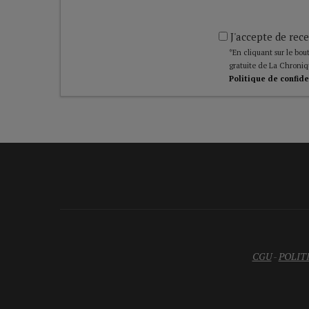
J'accepte de rece
*En cliquant sur le bout
gratuite de La Chroniq
Politique de confide
CGU
-
POLIT