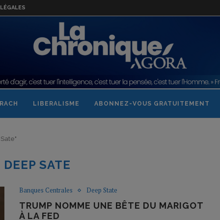
LÉGALES
RACH
LIBERALISME
ABONNEZ-VOUS GRATUITEMENT
 Sate"
:
DEEP SATE
Banques Centrales
Deep State
TRUMP NOMME UNE BÊTE DU MARIGOT
À LA FED