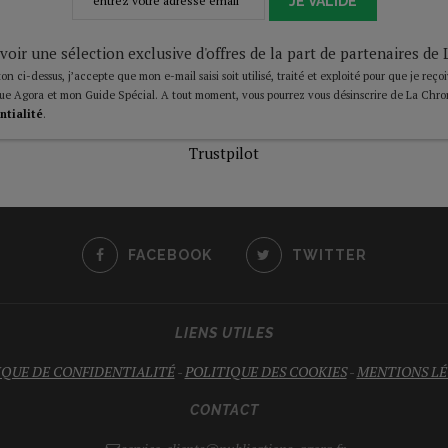
JE VALIDE
voir une sélection exclusive d'offres de la part de partenaires d
on ci-dessus, j’accepte que mon e-mail saisi soit utilisé, traité et exploité pour que je reço
ue Agora et mon Guide Spécial. A tout moment, vous pourrez vous désinscrire de La Chro
ntialité
.
Trustpilot
FACEBOOK
TWITTER
LIENS UTILES
IQUE DE CONFIDENTIALITÉ
-
POLITIQUE DES COOKIES
-
MENTIONS LÉ
CONTACT