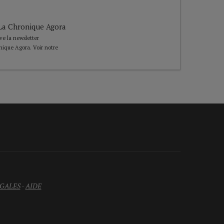
e La Chronique Agora
ive la newsletter
nique Agora. Voir notre
GALES
-
AIDE