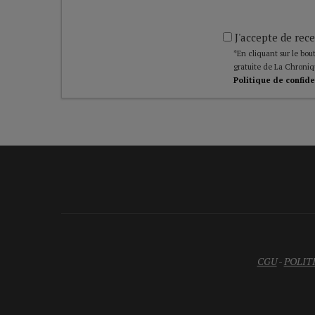
J'accepte de rece
*En cliquant sur le bout
gratuite de La Chroniq
Politique de confide
CGU
-
POLIT