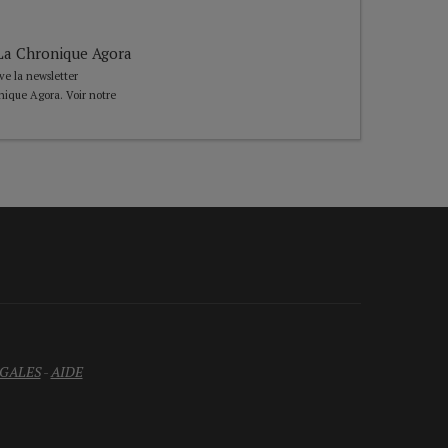
e La Chronique Agora
ive la newsletter
nique Agora. Voir notre
GALES
-
AIDE