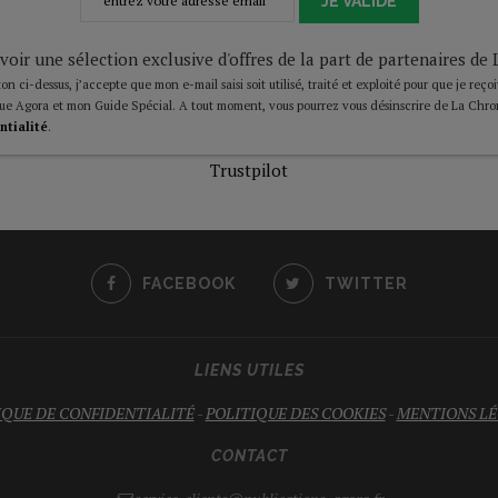
JE VALIDE
voir une sélection exclusive d'offres de la part de partenaires d
on ci-dessus, j’accepte que mon e-mail saisi soit utilisé, traité et exploité pour que je reço
ue Agora et mon Guide Spécial. A tout moment, vous pourrez vous désinscrire de La Chro
ntialité
.
Trustpilot
FACEBOOK
TWITTER
LIENS UTILES
IQUE DE CONFIDENTIALITÉ
-
POLITIQUE DES COOKIES
-
MENTIONS LÉ
CONTACT